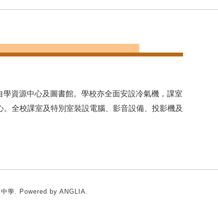
個自學資源中心及圖書館。學校亦全面安設冷氣機，課室
心。全校課室及特別室裝設電腦、影音設備、投影機及
卍慈中學.
Powered by
ANGLIA
.