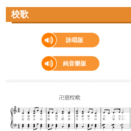
校歌
詠唱版
純音樂版