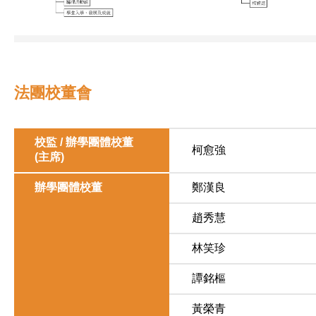
法團校董會
校監 / 辦學團體校董
柯愈強
(主席)
辦學團體校董
鄭漢良
趙秀慧
林笑珍
譚銘樞
黃榮青