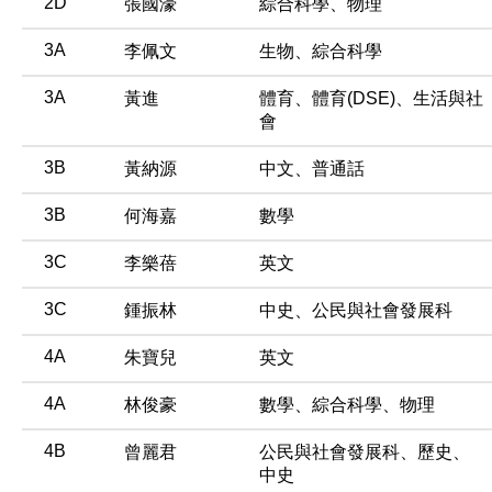
2D
張國濠
綜合科學、物理
3A
李佩文
生物、綜合科學
3A
黃進
體育、體育(DSE)、生活與社
會
3B
黃納源
中文、普通話
3B
何海嘉
數學
3C
李樂蓓
英文
3C
鍾振林
中史、公民與社會發展科
4A
朱寶兒
英文
4A
林俊豪
數學、綜合科學、物理
4B
曾麗君
公民與社會發展科、歷史、
中史