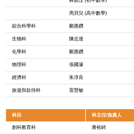
林穎汶 (初中數學)
周貝兒 (高中數學)
綜合科學科
鄺惠鑽
生物科
陳志達
化學科
鄺惠鑽
物理科
張國濠
經濟科
朱淳良
旅遊與款待科
雷慧敏
科目
科主任/負責人
創科教育科
潘裕錡