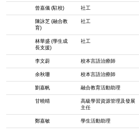
曾嘉儀 (駐校)
社工
陳詠芝 (融合教
社工
育)
林華盛 (學生成
社工
長支援)
李文蔚
校本言語治療師
余秋珊
校本言語治療師
劉嘉帆
融合教育活動助理
甘曉晴
高級學習資源管理及發展
主任
鄭嘉敏
學生活動助理