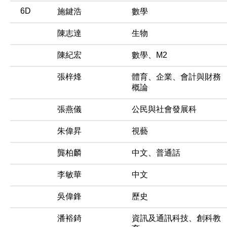
6D
施鍵浩
數學
陳志達
生物
陳紀宏
數學、M2
張梓烽
體育、企業、會計與財務
概論
張燕儀
公民與社會發展科
朱偉昇
視藝
龔柏麟
中文、普通話
李敏華
中文
吳偉鋒
歷史
潘裕錡
資訊及通訊科技、創科教