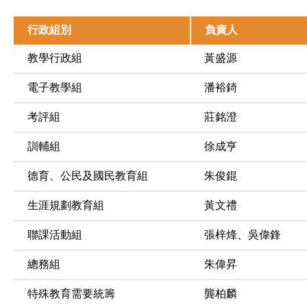
行政組別
負責人
教學行政組
黃盛源
電子教學組
潘裕錡
考評組
莊銘澄
訓輔組
徐成亨
德育、公民及國民教育組
朱俊錕
生涯規劃教育組
黃文禮
聯課活動組
張梓烽、吳偉鋒
總務組
朱偉昇
特殊教育需要統籌
龔柏麟