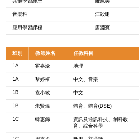
其他學習經歷
羅鳳美
音樂科
江毅珊
應用學習課程
唐淵賓
班別
教師姓名
任教科目
1A
霍嘉濠
地理
1A
黎婷禧
中文、音樂
1B
袁小敏
中文
1B
朱賢煒
體育、體育(DSE)
1C
韓惠錦
資訊及通訊科技、創科教
育、綜合科學
1C