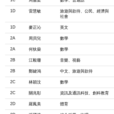
周嘉柔
數學、普通話
1D
雷慧敏
旅遊與款待、公民、經濟與
社會
1D
麥正沁
英文
2A
周貝兒
數學
2A
何狄燊
數學
2B
江毅珊
音樂、視藝
2B
鄭鍵鴻
中文、旅遊與款待
2C
林穎汶
數學
2C
關兆彰
資訊及通訊科技、創科教育
2D
羅鳳美
體育