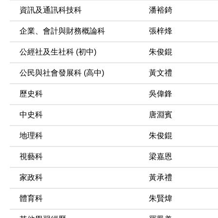
資訊及通訊科技科
潘裕錡
企業、會計與財務概論科
張梓烽
公經社及生社科 (初中)
朱俊錕
公民與社會發展科 (高中)
黃文禮
歷史科
吳偉鋒
中史科
唐淵賓
地理科
朱俊錕
視藝科
梁嘉恩
家政科
黃承禮
體育科
朱賢煒