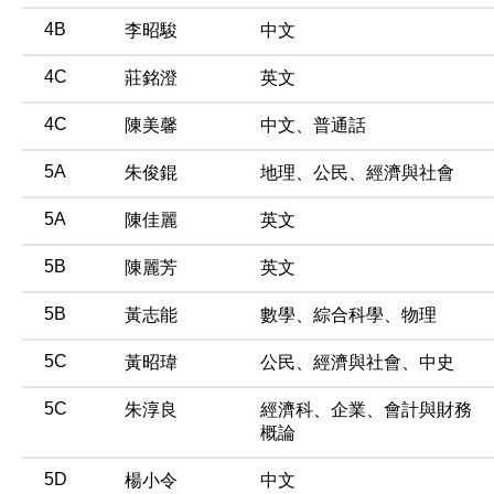
4B
李昭駿
中文
4C
莊銘澄
英文
4C
陳美馨
中文、普通話
5A
朱俊錕
地理、公民、經濟與社會
5A
陳佳麗
英文
5B
陳麗芳
英文
5B
黃志能
數學、綜合科學、物理
5C
黃昭瑋
公民、經濟與社會、中史
5C
朱淳良
經濟科、企業、會計與財務
概論
5D
楊小令
中文