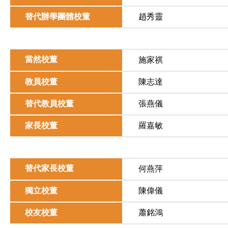
替代辦學團體校董
趙秀靈
當然校董
施家祺
教員校董
陳志達
替代教員校董
張燕儀
家長校董
羅嘉敏
替代家長校董
何燕萍
獨立校董
陳偉儀
校友校董
蕭銘鴻