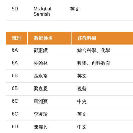
5D
Ms.Iqbal
英文
Sehrish
班別
教師姓名
任教科目
6A
鄺惠鑽
綜合科學、化學
6A
吳翰林
數學、創科教育
6B
區永裕
英文
6B
梁嘉恩
視藝
6C
唐淵賓
中史
6C
李凌玲
英文
6D
陳麗興
中文