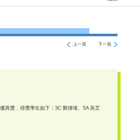
上一頁
下一頁
獎，得獎學生如下：3C 鄭倩瑤、5A 吳芷