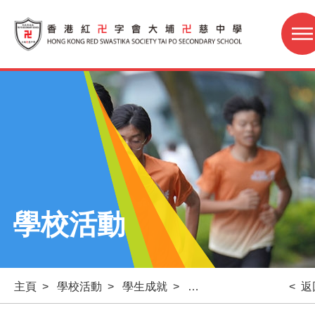
學校活動
主頁
>
學校活動
>
學生成就
>
「大埔萬家歡樂迎中秋晚會
< 返