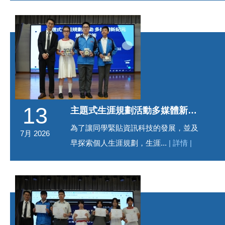
13
主題式生涯規劃活動多媒體新紀元展板問答頒獎
為了讓同學緊貼資訊科技的發展，並及
7月 2026
早探索個人生涯規劃，生涯...
| 詳情 |