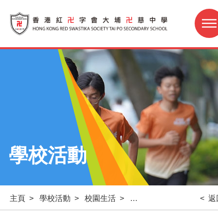
學校活動
主頁
>
學校活動
>
校園生活
>
參觀Khalsa Diwan 錫
< 返