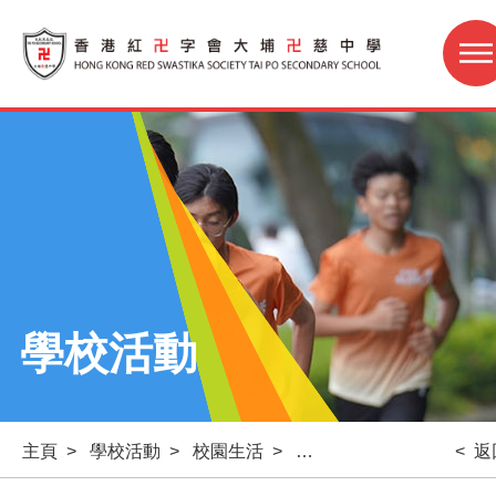
學校活動
主頁
>
學校活動
>
校園生活
>
共創安全空間：反性騷擾60
< 返