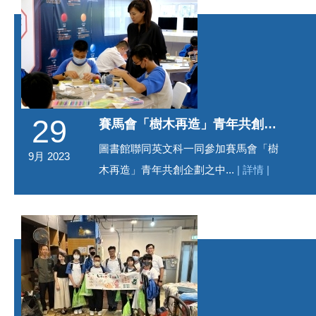
29
賽馬會「樹木再造」青年共創企劃之中小學校園「願・木」計劃
圖書館聯同英文科一同參加賽馬會「樹
9月 2023
木再造」青年共創企劃之中...
| 詳情 |