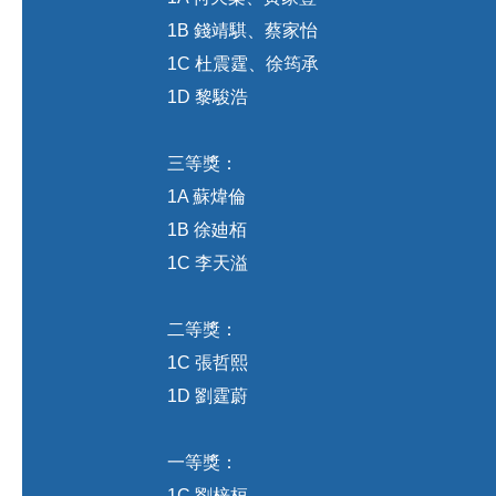
1B 錢靖騏、蔡家怡
1C 杜震霆、徐筠承
1D 黎駿浩
三等獎：
1A 蘇煒倫
1B 徐廸栢
1C 李天溢
二等獎：
1C 張哲熙
1D 劉霆蔚
一等獎：
1C 劉梓桓