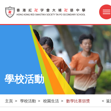
學校活動
主頁
>
學校活動
>
校園生活
>
數學比賽頒獎
< 返