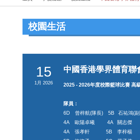
校園生活
15
中國香港學界體育聯會
1月 2026
2025 - 2026
年度校際籃球比賽
高
隊員：
6D 曾梓航(隊長) 5B 石祐鴻(
4A 歐陽卓曦 4A 關志傑
4A 張孝軒 5B 李梓楊