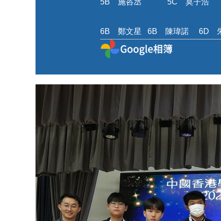
5B 施咨丞 5C 莫子浩
6B 鄭文星 6B 陳瑋諾 6D 