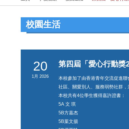
校園生活
20
第四屆「愛心行動獎202
1月 2026
本校參加了由香港青年交流促進聯會舉
社區、關愛別人、服務弱勢社群，
本校共有
4
位學生獲得嘉許證書：
5A 文 琪
5B方嘉杰
5B葉文揚