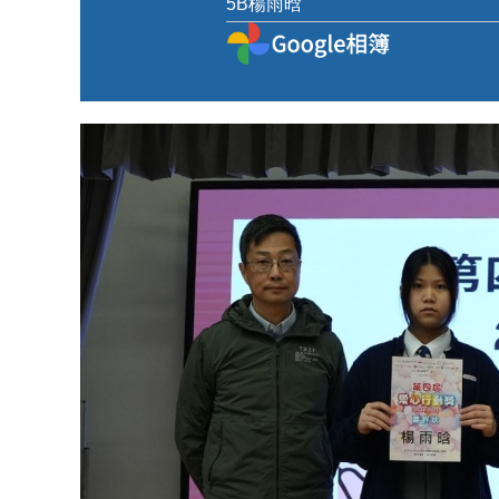
5B
楊雨晗