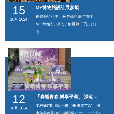
15
M+博物館設計展參觀
視覺藝術科中五級選修同學們前往
10月 2024
M+博物館，深入了解展覽「貝...
| 詳
情 |
12
「奏響青春‧樂享平湖」 深港青年文化交流活動
本校舞蹈組3位同學（4B班張芷瑄、4B
10月 2024
班陳芊妤和3B班胡穎儀）於2...
| 詳情 |