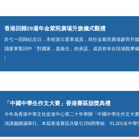
香港回歸29週年金紫荊廣場升旗儀式觀禮
於七一回歸紀念日，本校派出童軍成員，前往金紫荊廣場參與升旗
踐童軍誓詞中「對國家，盡責任」的承諾。成員有幸在現場觀摩儀仗
|
「中國中學生作文大賽」香港賽區頒獎典禮
今年為香港中華文化促進中心第二十年舉辦「中國中學生作文大
演講廳圓滿舉行。本屆香港賽區共吸引256間學校、91,001名中學生