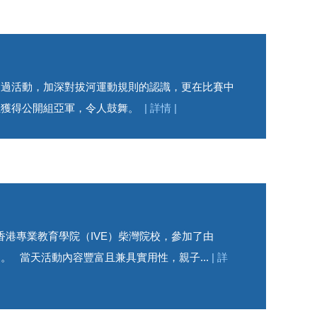
透過活動，加深對拔河運動規則的認識，更在比賽中
伍獲得公開組亞軍，令人鼓舞。
| 詳情 |
往香港專業教育學院（IVE）柴灣院校，參加了由
 當天活動內容豐富且兼具實用性，親子...
| 詳