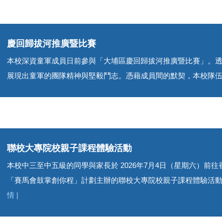
慶回歸拔河推廣暨比賽
本校深資童軍成員日前參與「大埔區慶回歸拔河推廣暨比賽」。
展現出童軍的團隊精神與堅毅鬥志。憑藉成員間的默契，本校隊
聯校大專院校親子課程體驗活動
本校中三至中五級的同學與家長於 2026年7月4日（星期六）前
「賽馬會鼓掌創你程」計劃主辦的聯校大專院校親子課程體驗活動。
情 |