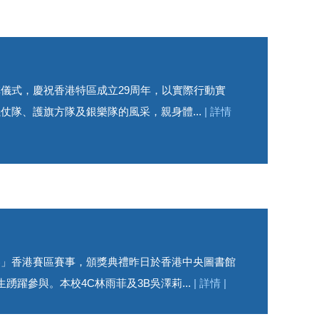
儀式，慶祝香港特區成立29周年，以實際行動實
隊、護旗方隊及銀樂隊的風采，親身體...
| 詳情
賽」香港賽區賽事，頒獎典禮昨日於香港中央圖書館
踴躍參與。本校4C林雨菲及3B吳澤莉...
| 詳情 |